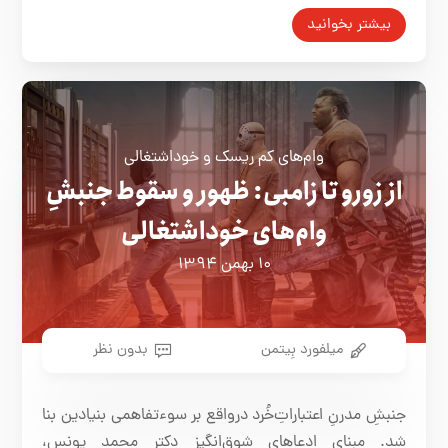
بیشتر بخوانید
وام‌های کم ریسک و خوداشتغالی
از زورو تا زامبی: ظهور و سقوط جنبشِ
وام‌های خوداشتغالی
۱۰ بهمن ۱۳۹۴
میلفورد بِیتمن
بدون نظر
جنبشِ مدرنِ اعتباراتِ‌خُرد درواقع بر سوءتفاهمی بنیادین بنا
شد. مبنای ادعاهای شوق‌انگیزِ دکتر محمد یونس،