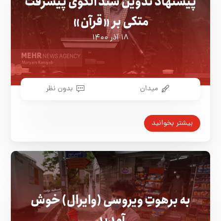
پیشنهاد تدوین سند الگوی پیشرفت
متکی بر «قرآن»
۱۸ آذر ۱۴۰۰
میدان
بدون نظر
بیشتر بخوانید
به برهوتِ ویروسی (وایرال) خوش
آمدید