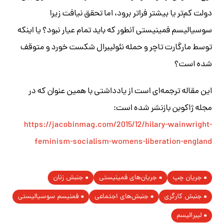
دولت کم‌تر یا بیشتر فراتر برود، اما تحقق نیافت زیرا
سوسیالیسم فمینیستی آنطور که باید تمام عیار نبود؟ یا اینکه
توسط مارگارت تاچر و حمله نئولیبرال شکست خورد و متوقف
شده است؟
این مقاله ترجمه‌ای است از یادداشتی با همین عنوان که در
مجله ژاکوبن بازنشر شده است:
https://jacobinmag.com/2015/12/hilary-wainwright-
feminism-socialism-womens-liberation-england
جریان چپ
جریان‌های فمینیستی
جنبش زنان
جنبش کارگری
جنبش‌های اجتماعی
فمنیسم سوسیالیستی
لیبرالیسم