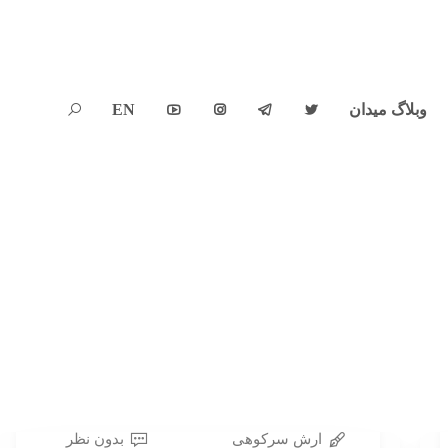
وبلاگ میدان
EN





آرش سرکوهی
بدون نظر