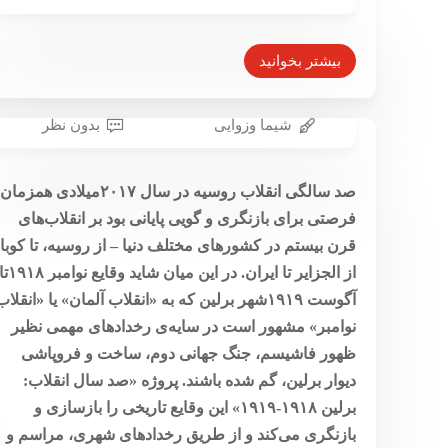
نیروی کار ایرانی به آلمان صادر
می‌شود
بیشتر بخوانید
۱۲ شهریور ۱۳۹۸
شیما وزوایی
بدون نظر
صد سال برلینِ سرخ؛ گزارش یک
صد سالگی انقلاب روسیه در سال ۲۰۱۷میلادی همزمان
پروژه شهری
فرصتی برای بازنگری و گویی پایانی بود بر انقلاب‌های
۳۰ دی ۱۳۹۷
قرن بیستم در کشورهای مختلف دنیا – از روسیه، تا کوبا،
از الجزایر تا ایران. در این میان شاید وقایع نوامبر 
آگوست ۱۹۱۹شهر برلین که به «انقلاب آلمان» یا «انقلاب
نوامبر» مشهور است در سایه‌ی رخدادهای مهمی نظیر
ظهور فاشیسم، جنگ جهانی دوم، ساخت و فروپاشی
دیوار برلین، گم شده باشند. پروژه «صد سال انقلاب:
برلین ۱۹۱۸-۱۹۱۹» این وقایع تاریخی را بازسازی و
بازنگری می‌کند و از طریق رخدادهای شهری، مراسم و