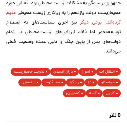
جمهوری، رسیدگی به مشکلات زیست‌محیطی بود. فعالان حوزه
محیط‌زیست دولت یازدهم را به ریاکاری زیست محیطی
متهم
کرده‌اند
.
برخی دیگر
نیز اجرای سیاست‌های به اصطلاح
توسعه‌محور اما فاقد ارزیابی‌های زیست‌محیطی در تمام
دولت‌های پس از پایان جنگ را دلیل عمده وضعیت فعلی
می‌دانند.
انتقال آب
اهواز
باران اسیدی
تخریب محیط‌زیست
خوزستان
دز
ریزگرد
سد گتوند
سدسازی
کارون
کرخه
کشاورزی
0 نظر