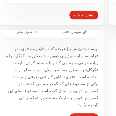
بیشتر بخوانید
شهباز نخعي
بدون نظر
شرکت‌های چندملیتی، حکومت‌ها،
نویسنده: دن شیلر | عرضه کننده «اینترنت فری» در
کاربران؛ چه کسی بر اینترنت حکم
فرانسه، سایت ویدیویی «یوتیوب» متعلق به «گوگل» را به
خواهد راند؟
زیاده خواهی متهم می کند و با مسدود کردن تبلیغات
۱۸ شهریور ۱۳۹۳
«گوگل» به منظور مقابله به مثل، سر و صدا به راه
انداخته است. «فری» با این کار «بی طرفی اینترنت»
-یکی از موضوع های گفتگو در دسامبر گذشته در
کنفرانس دوبی- را مختل کرده است. موضوع اصلی این
کنفرانس قیمومیت ایالات متحده بر شبکه جهانی
[اینترنت] بود.