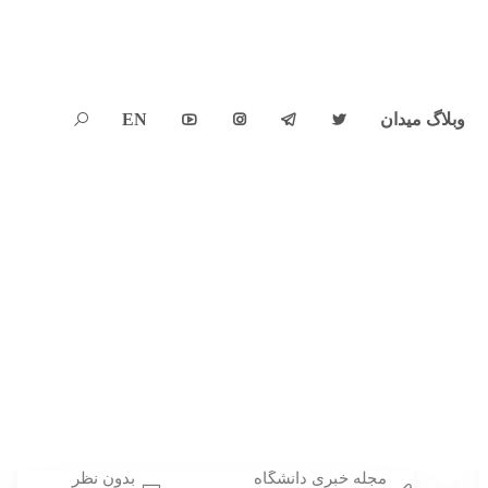
وبلاگ میدان
EN





مجله خبری دانشگاه
بدون نظر