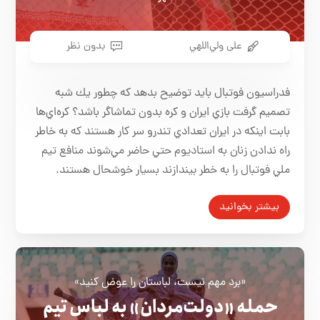
علی ولي‌اللهي
بدون نظر
فدراسيون فوتبال بايد توضيح بدهد كه چطور يك شبه
تصميم گرفت بازي ایران و کره بدون تماشاگر باشد؟ كره‌اي‌ها
بابت اينكه در ايران تعدادي تندرو سر كار هستند كه به خاطر
راه ندادن زنان به استاديوم حتي حاضر مي‌شوند منافع تيم
ملي فوتبال را به خطر بيندازند بسيار خوشحال هستند.
بیشتر بخوانید
«برد مهم نیست، لباستان را عوض کنید»
حمله «دولت‌مردان» به لباس تیم