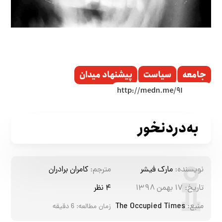
جامعه
سیاست
پیشنهاد میدان
به‌دردنخور
نویسنده:
مارک فیشر
مترجم:
کامران برادران
تاریخ:
۱۷ بهمن ۱۳۹۸
۴ نظر
منبع:
The Occupied Times
زمان مطالعه:
6
دقیقه