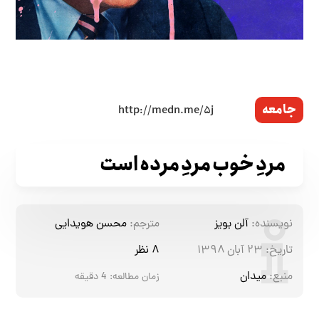
جامعه
مردِ خوب مردِ مرده است
نویسنده:
آلن بویز
مترجم:
محسن هویدایی
تاریخ:
۲۳ آبان ۱۳۹۸
۸ نظر
منبع:
میدان
زمان مطالعه:
4
دقیقه