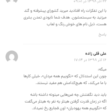
۲۲ آذر ۱۳۹۸ در ۰۹:۰۱
با این تفکرات راه افتادید میرید کشورای پیشرفته و گند
میزنید به سیستمشون. هدف شما نابودی تمدن بشری
هست، ذیل نام های خوش رنگ و لعاب
پاسخ
علی قلی زاده
۱۶ آذر ۱۳۹۸ در ۱۷:۱۴
میگه:
چون این استدلال که «نگوییم همه‌ مردان»، خیلی کارها
با ما می‌کند، که هیچ‌کدامش هم مفید نیستند.
باید دید نگفتنش چه ضررهایی میتونه داشته باشه
اگه در زمان قدرت گرفتن هیتلر یه نفر به هیتلر می‌گفت
که «نگوییم همه یهودیان» اون فجایع رخ نمیداد.