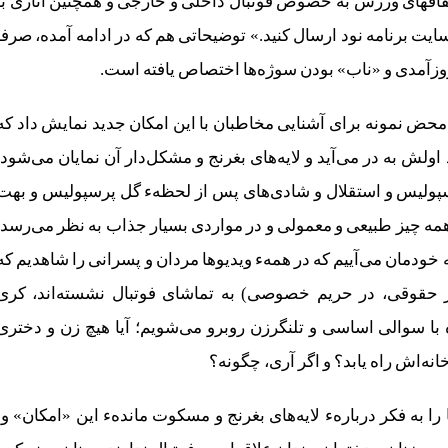
 اتفاقهای ورزش به خصوص فوتبال داخلی و خارجی و همچنین آثاری با
ایت برنامه نود ارسال کنید.» توضیحاتی هم که در ادامه آمده، صرفا
زآمدی و «ناب» بودن سوژه‌ها اختصاص یافته است.
محض نمونه برای آشنایی مخاطبان با این امکان جدید نمایش داد که
اولش به در می‌آید و لایه‌های بغرنج و مشکل‌دار آن نمایان می‌شود.
رسپولیس و استقلال و شادی‌های پس از لحظهء گل پرسپولیس و بهت
ه چیز طبیعی و معمولی و در مواردی بسیار جذاب به نظر می‌رسد.
به خودمان می‌آییم که در همهء ویدیوها مردان و پسرانی را شاهدیم که
یر حقوقی، در حریم خصوصی) به تماشای فوتبال نشسته‌اند، کری‌
گاه با سوالی اساسی و تلنگرزن روبرو می‌شویم؛ آیا هیچ زن و دختری
انه‌اش راه یابد؟ و اگر آری، چگونه؟
 به فکر دربارهء لایه‌های بغرنج و مسکوت ماندهء این «امکان» وا