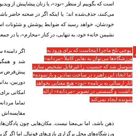
است که بگوییم از منظر «نود»، یا زنان پیشاپیش از ویدیو
می‌کنند، حذف‌شده ‌اند؛ یا اینکه اگر در صحنه حاضر باش
خودشان، خواهد رسید که ضوابط پوشش و شئونات اسلا
نشیمن خانهء خود، به تنهایی، در کنار «محارم»، یا در جمعی 
پوچی تلخ ماجرا اینجاست که برای ورود به
اگر دامنهء 
ورزشگاه‌ها می‌توان به نقابی کاملاً «مردانه»
شد و همگی 
متوسل شد که جنسیت را غیرقابل تشخیص سازد.
پیش‌فرض سازن
اما اتخاذ این راهبرد در ساحت نمادین و بازنمودهء
دوربین، بدان
آثار ارسالی به برنامهء «نود» هیچ معنایی نخواهد
داشت، و گسستی در تصویر «مردانهء» ارائه
امکانی برای
شونده ایجاد نمی‌کند
تماما مردان
مقایسه‌اش ب
ذهن باشد، اما بی‌معنا نیست. مکان‌هایی چون پادگان‌ه
ورزشگاه‌های محل برگزاری‌ بازی‌های فوتبال. اما اگر گزی