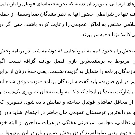
های ارسالی، به ویژه آن دسته که تجربهء تماشای فوتبال را بازنمایی
ند، تنها در شرایطی حضور آنها به نظر بینندگان صداوسیما، از جمله
میِ مختص به اماکن عمومی را رعایت کرده باشند، حتی اگر در
کاملا «زنانه» به‌سر ببرند.
سنجش را محدود کنیم به نمونه‌هایی که دوشنبه شب در برنامه پخش
مربوط به پربیننده‌ترین بازی فصل بودند، گزافه نیست اگر
دگان برنامه را متمایل به گزینهء نخست، یعنی حذف زنان از برابر
یم. در این صورت، باید گفت سازندگان برنامه «نود» موفق شده اند
 مشارکت بینندگان ایجاد کنند که به واسطهء آن تصویری یک‌دست و
ه از محافل تماشای فوتبال ساخته و نمایش داده شود. تصویری که
ا مردانه‌ترین عرصه‌های عمومی حال حاضر در اجتماع شاید دور از
ای نظامی، مجالس سینه‌زنی هفتگی در هییات مداحین، و البته خود
نهء دوم، یعنی ضابطه‌مند کردن پخش تصویر زنان در این ویدیوها، را