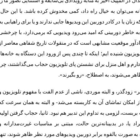
در المپیک اخیر به مثابه رویدادی بی‌سابقه و استثنایی تصور ما را
سانه می‌توان به خیال راه داد، کمی مخدوش کرده باشد. با این حال،
ن یا در کادر دوربین این ویدیوها جایی ندارند و یا برای راهیابی به
ه خاطر دوربینی که امید می‌رود ویدیویی که برمی‌دارد، با چرخشی
ط یادآور موقعیت مشابهی است که در منقولات تاریخ شفاهی معاصر از
یزیون شنیده ایم؛ اینکه تا چندی پس از ورود این دستگاه به خانه‌ها،
 محارم و اهل منزل برای نشستن پای تلویزیون حجاب می‌گذاشتند، چرا
اهر می‌شوند، به اصطلاح، «رو بگیرند».
ر» زودگذر، و البته موردی، ناشی از عدم الفت با مفهوم تلویزیون و
 امکان تماشای آن به کاربسته می‌شد- و البته به همان سرعت که
بربست، لزومی به تداوم این تدبیر هم نبود. ثانیا، حجاب گرفتن اولیه
یا، در بدبینانه‌ترین حالت، مبتنی بر مناسبات غیرت‌مدارانه و
 به صورت بالقوه برابر دوربین ویدیوهای مورد نظر ظاهر شوند، تنها