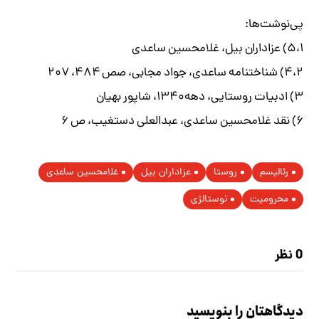
پی‌نوشت‌ها:
۵،۱) عزاداران بیل، غلامحسین ساعدی
۴،۲) شناختنامه ساعدی، جواد مجابی، صص ۴۸۴، ۲۰۷
۳) ادبیات روستایی، دهه۱۳۴۰، شاپور بهیان
۶) نقد غلامحسین ساعدی، عبدالعلی دستغیب، ص ۶
رئالیسم
روستا
عزاداران بیل
غلامحسین ساعدی
محرومیت
نوستالژی
0 نظر
دیدگاهتان را بنویسید