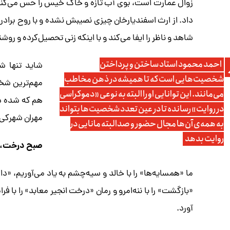
زوال عمارت است، بوی آب تازه و خاک خیس را حس می‌کند
داد. از ارث اسفندیارخان چیزی نصیبش نشده و با روح براد
شاهد و ناظر را ایفا می‌کند و با اینکه زنی تحصیل‌کرده و روش
احمد محمود استاد ساختن و پرداختن
شاید تنها ش
شخصیت‌هایی است که تا همیشه در ذهن مخاطب
مهم‌ترین شخص
می‌مانند. این توانایی او را البته به نوعی «دموکراسی
هم که شده در
در روایت» رسانده تا در عین تعدد شخصیت‌ها بتواند
مهران شهرکی 
به همه‌ی آن‌ها مجال حضور و صدالبته مانایی در
روایت بدهد
صبح درخت، بل
ما «همسایه‌ها» را با خالد و سیه‌چشم به یاد می‌آوریم، «داس
«بازگشت» را با ننه‌امرو و رمان «درخت انجیر معابد» را با 
آورد.