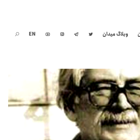
ن
وبلاگ میدان
EN




