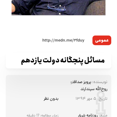
عمومی
مسائل پنجگانه دولت یازدهم
نویسنده:
پرویز صداقت
و
روح‌الله سپندارند
تاریخ:
۵ مهر ۱۳۹۴
بدون نظر
منبع:
روزنامه شرق
زمان مطالعه:
17
دقیقه