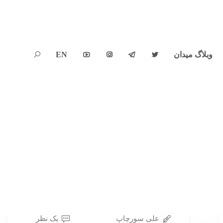
وبلاگ میدان
EN





علی سورچاپ
یک نظر