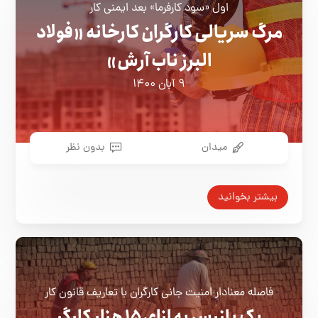
اول «سود کارفرما» بعد ایمنی کار
مرگ سریالی کارگران کارخانه «فولاد
البرز ناب آرش»
۹ آبان ۱۴۰۰
میدان
بدون نظر
بیشتر بخوانید
فاصله معنادار امنيت جانی كارگران با تعاريف قانون كار
یک بازرس به ازای ۱۵ هزار کارگر