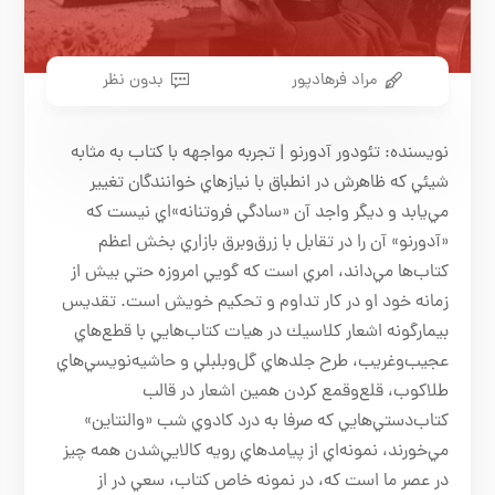
مراد فرهادپور
بدون نظر
نویسنده: تئودور آدورنو |‌ تجربه مواجهه با كتاب به مثابه
شيئي كه ظاهرش در انطباق با نيازهاي خوانندگان تغيير
مي‌يابد و ديگر واجد آن «سادگي فروتنانه»اي نيست كه
«آدورنو» آن را در تقابل با زرق‌وبرق بازاري بخش اعظم
كتاب‌ها مي‌داند، امري است كه گويي امروزه حتي بيش از
زمانه خود او در كار تداوم و تحكيم خويش است. تقديس
بيمارگونه اشعار كلاسيك در هيات كتاب‌هايي با قطع‌هاي
عجيب‌وغريب، طرح جلدهاي گل‌وبلبلي و حاشيه‌نويسي‌هاي
طلاكوب، قلع‌وقمع كردن همين اشعار در قالب
كتاب‌دستي‌هايي كه صرفا به درد كادوي شب «والنتاين»
مي‌خورند، نمونه‌اي از پيامدهاي رويه كالايي‌شدن همه چيز
در عصر ما است كه، در نمونه خاص كتاب، سعي در از