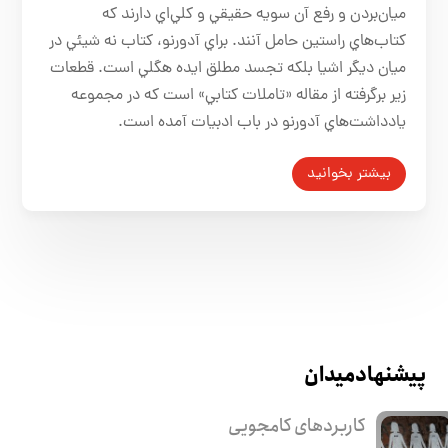
ميان‌بردن و رفع آن سويه حقيقي ‌و كلي‌اي ‌دارند كه
كتاب‌هاي راستين حامل آنند. براي آدورنو، كتاب نه شيئي در
ميان ديگر اشيا بلكه تجسد مطلق ايده هگلي است. قطعات
زير برگرفته از مقاله «تاملات كتابي» است كه در مجموعه
يادداشت‌‌‌‌هاي آدورنو در باب ادبيات آمده است.
بیشتر بخوانید
پیشنهاد میدان
کاربرد‌های کامجویی