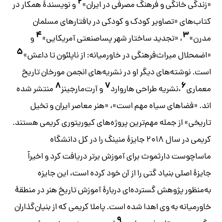
۲
«زندگی خانگی و فرهنگ مصرفی در ایران»
و نویسندۀ همکار در
کتاب‌های «تصاویر کودک و کودکی در بافتارهای مسلمان
۴
۳
مدرن»
، «تجدید ساختار شهر پساصنعتی آمریکایی»
و
۵
«اضمحلال میراث‌فرهنگی در خاورمیانه: از ناپلئون تا داعش»
است. نوشته‌های دیگر او در نشریه‌های انجمن مورخان تاریخ
۸
۷
۶
معماری
،نشریه طراحی هاروارد
و آرت‌مارجینز
منتشر شده
اند. «فضاهای سیاه مهم است»، «هنر معاصر ایران و تخیل
تاریخی» از جمله مهم‌ترین پروژه‌های کیوریتوری کریمی هستند.
کریمی در سال ۲۰۱۸ جایزۀ منینگ را در کل دانشگاه
ماساچوست دارثموث برای آموزش برتر دریافت کرد و اخیراً
جایزۀ اصلی بنیاد گتی را از آن خود کرده است، این جایزه
به‌منظور پژوهش گسترده‌ای دربارۀ آموزش تاریخ هنر در منطقۀ
خاورمیانه به وی اهدا شده است. پاملا کریمی که از ‌بنیان‌گذاران
۹