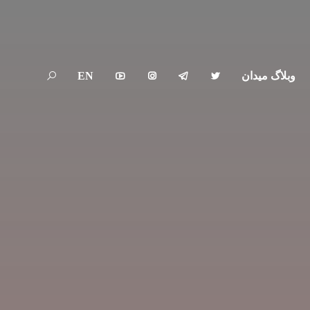
وبلاگ میدان
EN




