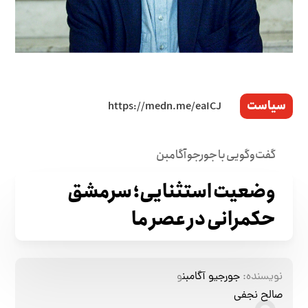
سیاست
گفت‌و‌گویی با جورجو آگامبن
وضعیت استثنایی؛ سرمشق
حکمرانی در عصر ما
نویسنده:
جورجیو آگامبن
و
صالح نجفی