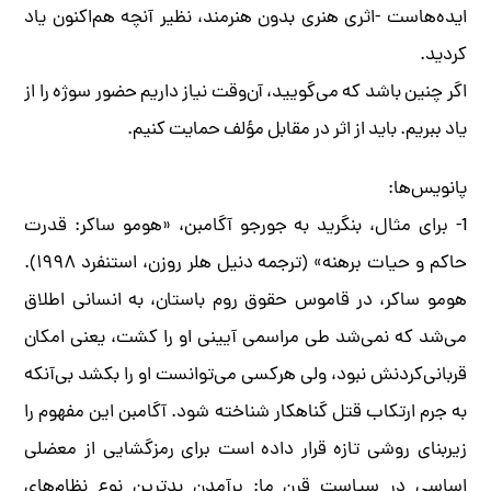
ایده‌هاست -اثری هنری بدون هنرمند، نظیر آنچه هم‌اکنون یاد
کردید.
اگر چنین باشد که می‌گویید، آن‌وقت نیاز داریم حضور سوژه را از
یاد ببریم. باید از اثر در مقابل مؤلف حمایت کنیم.
پا‌نویس‌ها:
1- برای مثال، بنگرید به جورجو آگامبن، «هومو ساکر: قدرت
حاکم و حیات برهنه» (ترجمه دنیل هلر روزن، استنفرد ۱۹۹۸).
هومو ساکر، در قاموس حقوق روم باستان، به انسانی اطلاق
می‌شد که نمی‌شد طی مراسمی آیینی او را کشت، یعنی امکان
قربانی‌کردنش نبود، ولی هرکسی می‌توانست او را بکشد بی‌آنکه
به جرم ارتکاب قتل گناهکار شناخته شود. آگامبن این مفهوم را
زیربنای روشی تازه قرار داده است برای رمزگشایی از معضلی
اساسی در سیاست قرن ما: برآمدنِ بدترین نوع نظام‌های