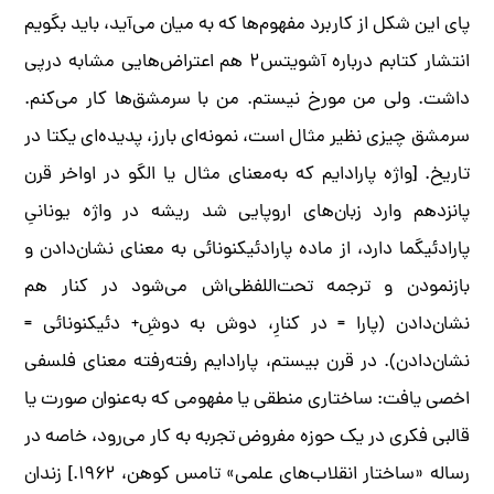
پای این شکل از کاربرد مفهوم‌ها که به میان می‌آید، باید بگویم
انتشار کتابم درباره آشویتس۲ هم اعتراض‌هایی مشابه درپی
داشت. ولی من مورخ نیستم. من با سرمشق‌ها کار می‌کنم.
سرمشق چیزی نظیر مثال است، نمونه‌ای بارز، پدیده‌ای یکتا در
تاریخ. [واژه پارادایم که به‌معنای مثال یا الگو در اواخر قرن
پانزدهم وارد زبان‌های اروپایی شد ریشه در واژه یونانیِ
پارادئیگما دارد، از ماده پارادئیکنونائی به معنای نشان‌دادن و
بازنمودن و ترجمه تحت‌اللفظی‌اش می‌شود در کنار هم
نشان‌دادن (پارا = در کنارِ، دوش به دوشِ+ دئیکنونائی =
نشان‌دادن). در قرن بیستم، پارادایم رفته‌رفته معنای فلسفی
اخصی یافت: ساختاری منطقی یا مفهومی که به‌عنوان صورت یا
قالبی فکری در یک حوزه مفروض تجربه به کار می‌رود، خاصه در
رساله «ساختار انقلاب‌های علمی» تامس کوهن، ۱۹۶۲.] زندان