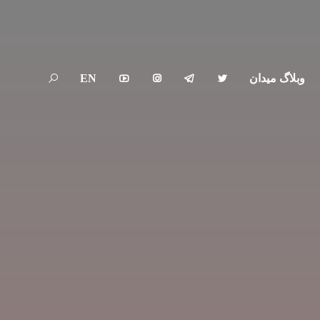
وبلاگ میدان
EN




