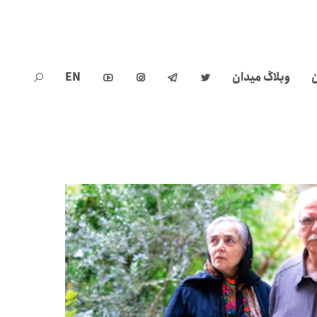
ن
وبلاگ میدان
EN




