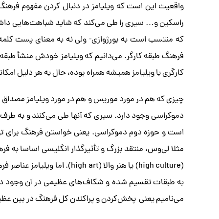
واقعیت این است که ویلیامز در دنبال کردن مفهوم فرهنگ به 
راسکین و… سیری را طی می‌کند که شاید شباهت‌هایی داشت
که منتسب است به بورژوازی- ولی نه به معنای پست کلمه 
فرهنگ طبقه کارگر. می‌دانیم که ویلیامز خودش منشأ طبقه کا
کارگری با ویلیامز همیشه همراه بوده، حال به هر دلیل امکانا
چیزی که هم در مورد موریس و هم در مورد ویلیامز مصداق د
دموکراسی ‌وجود دارد. سیری که آنها طی می‌کنند و به طرف 
است و حوزه دوم دموکراسی. یعنی خواستن فرهنگ برای تود
مثلا لی‌وس، منتقد بزرگ و تأثیرگذار انگلیسی اساسا به ف
(high culture) یا هنر والا (rt
به طبقات تقسیم شده و شکاف‌های عظیمی در آن وجود دارد
می‌نامیم یعنی پخش‌کردن و پراکندن کل فرهنگ در بین عظیم