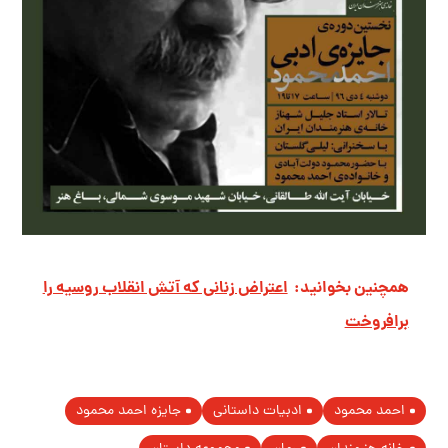
همچنین بخوانید:
اعتراض زنانی که آتش انقلاب روسیه را
برافروخت
احمد محمود
ادبیات داستانی
جایزه احمد محمود