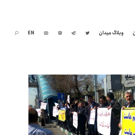
ن
وبلاگ میدان
EN




