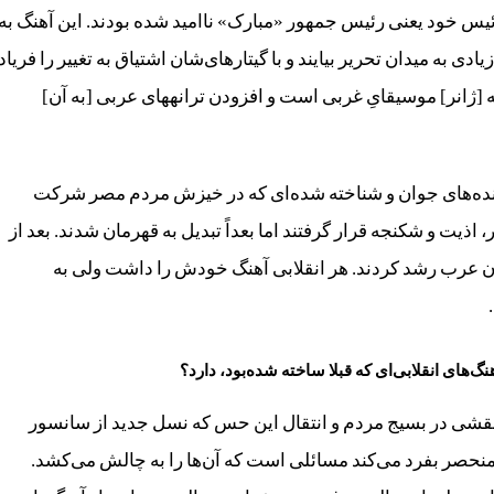
س خود یعنی رئیس جمهور «مبارک» ناامید شده بودند. این آهنگ به
ه میدان تحریر بیایند و با گیتارها‌‌‌‌ی‌شان اشتیاق به تغییر را فریاد
بزنند. در واقع این هنرمندان با قرض گرفتن «هیپ‌هاپ» که [ژانر] موسیقایِ‎ غربی است و افزودن ترانه‎های عربی [به آن]
اننده‌های جوان و شناخته شده‌ای که در خیزش مردم مصر شرکت
، اذیت و شکنجه قرار گرفتند اما بعداً تبدیل به قهرمان شدند. بعد از
ن عرب رشد کردند. هر انقلابی آهنگ خودش را داشت ولی به
گ‌های انقلابی‌ای که قبلا ساخته شده‌بود، دارد؟
ن نقشی در بسیج مردم و انتقال این حس که نسل جدید از سانسور
نحصر بفرد می‌کند مسائلی است که آن‌ها را به چالش می‌کشد.