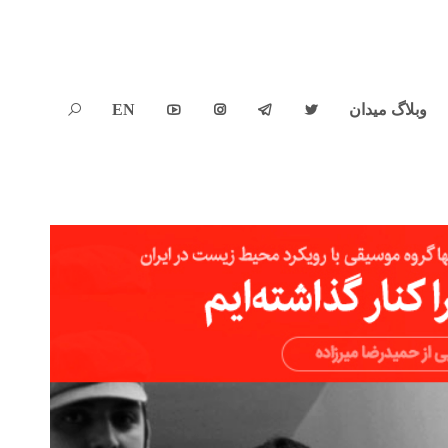
وبلاگ میدان
EN




