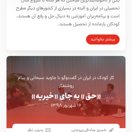
يكی از ناخوشايند‌ترين مباحثی كه هر ساله با شروع سال
تحصيلی در ايران و البته در بسياری از كشورهای ديگر مطرح
است و برنامه‌ريزان آموزشی به دنبال حل و رفع آن هستند،
كودكان بازمانده از تحصيل هستند.
بیشتر بخوانید
کار کودک در ایران در گفت‌وگو با جاوید سبحانی و پیام
روشنفکر
«حق» به جای «خیریه»
۱۶ شهریور ۱۳۹۸
خسرو صادقی‌بروجنی
بدون نظر