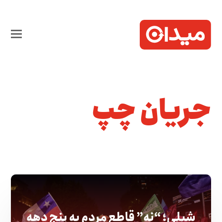
جریان چپ
شیلی؛ “نه” قاطع مردم به پنج دهه