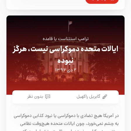
ترامپ استثناست یا قاعده
ایالات متحده دموکراسی نیست، هرگز
نبوده
۲ دی ۱۳۹۶
گابریل راکهیل
بدون نظر
در آمریکا هیچ تضادی با دموکراسی یا نبود کذایی دموکراسی
به چشم نمی‌خورد، چون ایالات متحده هیچ‌وقت نظامی