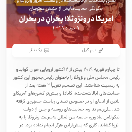
نقش بلندمدت ایالات‌متحده در وضعیت امروز ونزوئلا و
چگونگی حمایت‌هایش از جنبش معترضان
امریکا در ونزوئلا؛ بحرانِ در بحران
۹ خرداد ۱۳۹۸
تیم گیل
یک نظر
تا چهارم فوریه ۲۰۱۹ بیش از ۱۲کشور اروپایی خوان گوایدو
رئیس مجلس ملی ونزوئلا را به‌عنوان رئیس‌جمهور این کشور
به رسمیت شناختند. این تصمیم تقریباً ۲ هفته بعد از
حمایت‌های ایالات‌متحده، کانادا و بیش‌تر کشورهای آمریکای
لاتین از ادعای او در خصوص تصدی ریاست جمهوری گرفته
شد. علی‌رغم تداوم حمایت‌های روسیه و چین از دولت
نیکولاس مادورو، جامعه بین‌المللی به‌سرعت ونزوئلا را به
انزوا کشاند، کاری که پیش‌ازاین هرگز انجام نداده بود. در