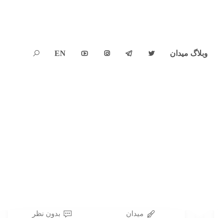
وبلاگ میدان
EN





میدان
بدون نظر