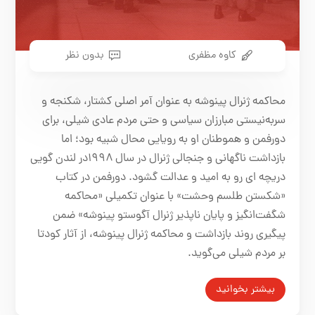
کاوه مظفری
بدون نظر
محاکمه ژنرال پینوشه به عنوان آمر اصلی کشتار، شکنجه و
سربه‌نیستی مبارزان سیاسی و حتی مردم عادی شیلی، برای
دورفمن و هموطنان او به رویایی محال شبیه بود؛ اما
بازداشت ناگهانی و جنجالی ژنرال در سال ۱۹۹۸در لندن گویی
دریچه ای رو به امید و عدالت گشود. دورفمن در کتاب
«شکستن طلسم وحشت» با عنوان تکمیلی «محاکمه
شگفت‌انگیز و پایان ناپذیر ژنرال آگوستو پینوشه» ضمن
پیگیری روند بازداشت و محاکمه ژنرال پینوشه، از آثار کودتا
بر مردم شیلی می‌گوید.
بیشتر بخوانید