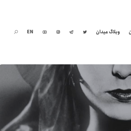
ن
وبلاگ میدان
EN




