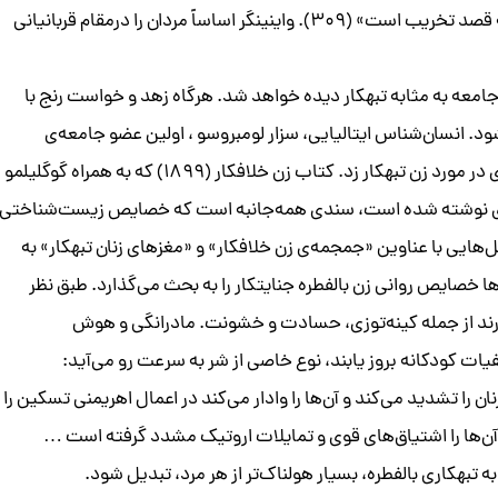
خود-تخریبی اهتمام می‌ورزد، تلاش‌هایش نیز به طور کلی به قصد تخریب است» (۳۰۹). واینینگر اساساً مردان را درمقام قربانیانی
جامعه به مثابه تبهکار دیده خواهد شد. هرگاه زهد و خواست رنج با
د. انسان‌شناس ایتالیایی، سزار لومبروسو ، اولین عضو جامعه‌ی
پزشکی اروپا بود که دست به مطالعه‌ی نظام‌مند همه‌جانبه‌ای در مورد زن تبهکار زد. کتاب زن خلافکار (۱۸۹۹) که به همراه گوگلیلمو
فری نوشته شده است، سندی همه‌جانبه است که خصایص زیست‌شناختی
ل‌هایی با عناوین «جمجمه‌ی زن خلافکار» و «مغز‌های زنان تبهکار» به
ا خصایص روانی زن بالفطره جنایتکار را به بحث می‌گذارد. طبق نظر
رند از جمله کینه‌توزی، حسادت و خشونت. مادرانگی و هوش
فیات کودکانه بروز یابند، نوع خاصی از شر به سرعت رو می‌آید:
ان را تشدید می‌کند و آن‌ها را وادار می‌کند در اعمال اهریمنی تسکین را
 آن‌ها را اشتیاق‌های قوی و تمایلات اروتیک مشدد گرفته است …
تبهکاری بالفطره، بسیار هولناک‌تر از هر مرد، تبدیل شود.