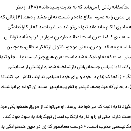
قساوت زن را در زمان آشوب سیاسی درمی‌یابد؛ همانطور که متأسفانه زنانی را می‌یابد که به قدرت رسیده‌اند» (۲۰). از نظر
موبیوس این وظیفه‌ی پزشک است که تهدید «فمینیسم» و زن مدرن را به عموم اطلاع داده و نسبت به آن هشدار دهد. [۲] زنانی که
ی ناکام مانده‌اند تنها می‌توانند منتظر باشند که از کارافتادگی
ه طلایه‌دار جنبش دسته‌بندی کیفیات زن است اعتقاد دارد زنِ سوار بر غریزه فاقد توانایی
ر داشته و معتقد بود زن، یعنی موجود ناتوان از تفکر منطقی، همچنین
سیتی است که به او دیکته شده است: «زن هیچ‌چیز نیست و نتیجاً و تنها
ند همه‌چیز شود» (۳۹۴). زن تلاش می‌کند تا با زیبایی جسمانی‌اش بازشناخته شود و ارزشش از ستایشی
او ارزانی می‌کند. [۴] طبق نظر واینینگر «از آنجا که زنان در خود و برای خود احترامی ندارند، تلاش می‌کنند تا
ز رهگذر میل و تحسین ابژه‌ی قدردانی دیگران شوند» (۲۶۰). درحالی‌که مرد وصف‌ناپذیر و تخریب‌ناپذیر است، زن توده‌ای انباشته،
گیزد تا به آنچه که می‌خواهد برسد. او می‌تواند از طریق همخوابگی مرد
وست دارد، حتی او را وادار به ارتکاب اعمال تبهکارانه به سود خود کند.
اً‌ مکانیسمی مخرب است: « درست همانطور که زن در حین همخوابگی به