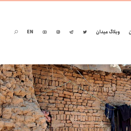
ن
وبلاگ میدان
EN




