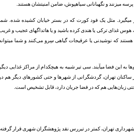
تنوع زیاد محصولات غذایی، سیلقه‌های مختلف را در بر می‎گیرد. مثل یک فود کورت که در بستر خیابان کشیده شده. شما
گیاه‎خوار باشید، سرماخورده باشید و دلتان سوپ بخواهد، هوس غذای ترکی یا هندی کرده باشید و یا هات‎داگ‎های عجیب و غ
بخواهید، در سی ‎تیر پیدا می‎کنید. به جز غذا، دکه‎هایی هم هستند که نوشیدنی یا عرقیجات گیاهی سِرو می‌‏کنند 
به‌واسطه همین تنوع زیاد غذایی، گروه‎های متنوعی از آدم‌ها به این فضا می‎آیند. سی ‎تیر شبیه به هیچ‎کدام از مراکز غذایی دی
ش از شرق و غرب به آنجا آمده‎اند. به جز ساکنان تهران، گردشگرانی از شهرها و حتی کشورهای دیگر هم در
‌های شهرداری تهران، کمتر در تیررس نقد پژوهشگران شهری قرار گرفته.