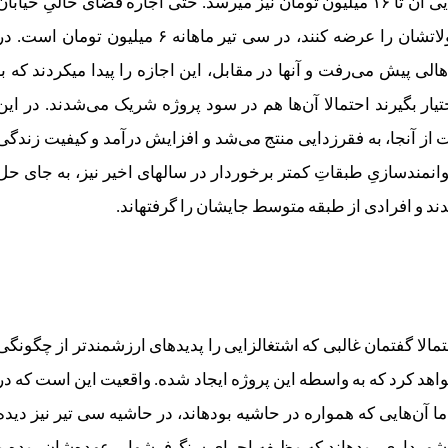
تومان شروع می‏‌شود و بسته به متراژ و موقعیت جغرافیایی آن تا ۱۶ میلیون تومان نیز می‎رسد. حتی اجاره فضای خالیِ خیابا
برای کسانی که قصد دارند با خودرو، غذا و سایر محصولاتشان را عرضه کنند، در سی ‎تیر ماهانه ۶ میلیون تومان است. 
صورتی که اگر ایده و اجرای پروژه از ابتدا با مشارکت اهالی پیش می‏‌رفت و آن‎ها در مقابل، این اجازه را پیدا می‎کردند
ار بگیرند احتمالا آن‌ها هم در سود پروژه شریک می‏‌شدند. در این
ز آنجا، به فقرزدایی منتج می‏‌شد و افزایش درآمد و کیفیت زندگی
گروهی از دهک‎های پایینی. در بسیاری از پروژه‌های دیگرِ توانمندسازیِ طبقاتِ کمتر برخوردار در سال‎های اخیر نیز، به جای 
 و افرادی از طبقه متوسط جایشان را گرفته‎اند.
البته این زاویه دید ممکن است یک جانبه به نظر برسد. احتمالا گفتمان غالبی که اشتغال‎زایی را پدیده‏ای ارزشمندتر از چگونگ
ه مشاغلی اشاره خواهد کرد که به واسطه این پروژه ایجاد شده. واقعیت این است که در
متن خیابان سی ‎تیر، هرچند طبقه فرودست جایی ندارد اما آن‌هایی که همواره در حاشیه بوده‎اند، در حاشیه سی ‎تیر نیز
می‌‏شوند. تعدادی از آن‌ها کارگران ساختمانی پیمانکاران شهرداری بوده‎اند که وظیفه اجرای سنگ‌فرش‎ها برعهده‌شان بود