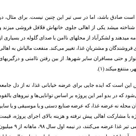
هرچند این فرضیه درباره سایر پروژه‎های مشابه ممکن است صادق باشد، اما در سی ‎تیر این چنین نیست. برای مثال، د
لشکرآبادِ اهواز که پیش‎تر به محله‌‎ای ناامن و فقیرنشین شناخته می‎شد یکی از اهالی جلوی خانه‎اش فلافل فروشی می‏زند
بازارش گرم می‌‏شود. سایر اهالی محله هم همین راه ادامه می‎دهند و لشکرآباد از محله‎ای ناامن با صدای گلوله در بسیاری ا
شب‌ها، به محله‌ای برای عرضه فلافل و سمبوسه و صدای فروشندگان و مشتریانِ غذا، تغییر می‏‌کند. منفعت مالی‎اش به 
لشکرآباد می‏رسد و منفعت غذایی‎اش به همه محله‎های اهواز و حتی مسافران سایر شهرها. از بین رفتن نا
 می‎کند (۱).
را در سی ‏‌تیر این اتفاق تکرار نشده؟ دلیل اصلی‎اش این است که ایده جایی برای عرضه خیابانی غذا، نه از دل جامعه
ود که در بدو امر این پروژه بر اساس توانایی‌ها و نیروهای بالقوه
محله نه عرضه غذا، که عرضه صنایع دستی و یا موسیقی و یا سایر
 با مشارکت اهالی پیش نرفته و هزینه بالای اجرای پروژه، قیمت
اجاره غرفه‎ها را بالا برده. قیمت اجاره دکه‎هایی که در سی‎ تیر غذا عرضه می‏‌کنند، در نیمه اول سال ۹۸، ماهانه از