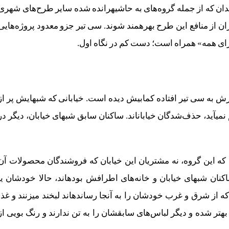
پروژه‎ای که معلولان، زنان، عابران پیاده، کودکان و سالمندان که از جمله گروه‌های به حاشیه‎رانده شده سایر طرح‌های شه
است، در آن نادیده گرفته نشده‌اند و می‎توانند در کنار دیگران از منافع این طرح بهره‎مند شوند. سی‌ تیر جزو معدود پروژه‌های
ای همه» همراه است؛ دست کم در نگاه اول.
تصویر بالا را احتمالا هر کسی که در دو سه سال اخیر گذرش به سی ‎تیر افتاده کمابیش دیده است. خیابانی که شب‎هایش
رنگ و صدا و نور و بوی غذاست. اما آن چیزی که به چشم نمی‎آید، حذف‌شدگان خیابان‎اند. ساکنان سابق شب‎های خیابان، دیگر
که این گروه، نه مشتریان این خیابان که فروشندگان محصولات آن
هستند. گروه فقیرتری که تا پیش از انجام این پروژه ساکنان شب‎های خیابان و خانه‌های اطرافش بوده‎اند، حالا خودشان
فرزندانشان شب‌ها پشت دخل می‎ایستند و ‎به مشتریانی که از شرق و غرب خودشان را به آنجا رسانده‎اند لبخند می‎زنند
شان بهتر شده و دیگر لباس‌های سابقشان را به تن ندارند و رنگ بویی از