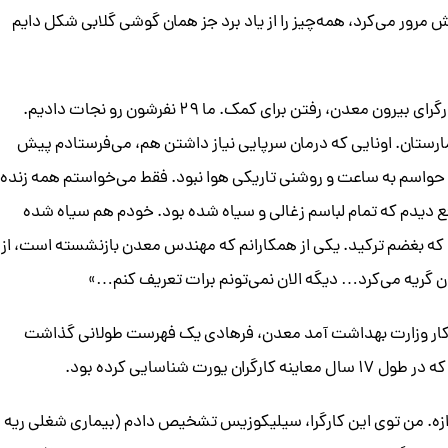
رور می‌کرد، همه‌چیز را از یاد برد جز همان گوشی گلابی شکل دایم
«اون لحظه فقط می‌خواستم کمکشون کنم. نزدیک ۵۰ نفر کارگرای بیرون معدن، رفتن برای کمک. ما ۲۹ نفرشون رو نجات دادیم.
ارستان. اونایی که درمان سرپایی نیاز داشتن هم، می‌فرستادم پیش
حواسم به ساعت و روشنی تاریکی هوا نبود. فقط می‌خواستم همه زنده
 دیدم که تمام لباسم زغالی و سیاه شده بود. خودم هم سیاه شده
که بغضم ترکید. یکی از همکارانم که مهندس معدن بازنشسته است، از
ن گریه می‌کرد… دیگه الان نمی‌تونم برات تعریف کنم…»
ط کار وزارت بهداشت آمد معدن، فرهادی یک فهرست طولانی گذاشت
شناسایی کرده بود.
اندازه. من توی این کارگرا، سیلیکوزیس تشخیص دادم (بیماری شغلی ریه