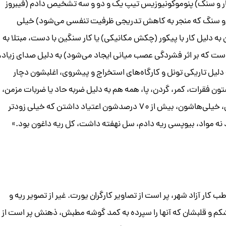
ار و سنگ) پنوموکونیوزیس تیپ یک و دو و سه تشخیص دادم (فیبروز
ار و سنگ که منجر به کاهش تدریجی ظرفیت تنفسی می‌شود) خیلی
به دلیل کار با پیکور (چکش مکانیکی) یا کار سنگین با دست، مبتلا به
ت که بر اثر فشردگی عصب میانی ایجاد می‌شود) به دلیل صدای زیاد،
یل تاریکی تونل و کارگاه‌های استخراج و پیشروی، اغلبشون دچار
ن فقرات، کمر، گردن، پا، همه هم به دلیل ضربه حاد یا ضربات مزمن،
صدمات آنی و شکستگی زیاد بود، خیلی‌هاشون فتق داشتن، خیلی‌هاشون، بیش از ۷۰ درصدشون اعتیاد داشتن که خیلی زودتر
نه مواد، بیوپسی ریه دادم، سل نهفته داشت، کل ریه داغون بود.»
طب کار آزاد شهر، پر است از تصاویر کارگران یورت. غیر از تصویر ریه و
 و قلبشان که آنها را سپرده به کمد گوشه مطبش، ذهنش پر است از