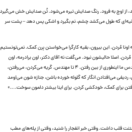
، از اوج به فرود. رنگ صدایش تیره می‌شود. تُن صدایش خش می‌گیرد
 ثانیه – چند ثانیه‌ای که طول می‌کشد چشم، نم بگیرد و اشکی پس دهد – پشت سر
 اونا مُردن. این بیرون، بقیه کارگرا می‌خواستن بِرن کمک. نمی‌تونستیم
ُردن. اصلا حالیشون نبود. می‌گفت نه آقای دکتر، اون برادرمه، اون
دامادمه، اون رفیقمه زیر آوار مونده، باید برم. فقط ۴ تا مهندس ما اینطوری از بین رفتن. ۴ تا مهندس. گریه می‌کردن، می‌رفتن،
رفتن، می‌افتادن، ردیفی می‌افتادن انگار که گلوله خورده باشن، جنازه شون می‌اومد
 و استنت قلب داشت. وقتی خبر انفجار را شنید، وقتی از پله‌های مطب