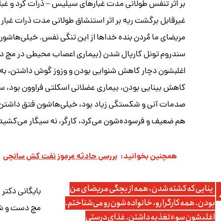
بر اثر تنفس طولانی مدت غبارهای سیلیس – ذرات گرد و غب
غیرقابل برگشت ریه بر اثر استنشاق طولانی مدت ذرات غب
مریضای ما مُردن بنده خداها از این تنگی نفس. خیلی‌هاشون 
سندروم تونل کارپال شدن (بیماری اعصاب محیطی در مچ دس
اغلبشون دچار کاهش شنوایی بودن و وزوز گوش داشتن، به دل
کاهش بینایی بودن، بیماری عضلانی اسکلتی فراوون بود، ستو
هم ضعیف و فرسوده‌شون می‌کرد، کارگر، نه سیگار می‌کشید 
همچنین بخوانید:
بررسی حادثه مرموز نفت کش سانچی
ینایی که کشته شدن، همه از بچگی مریضای من
بایگانی دکتر 
بودن. همه کارگرا رو، خانواده شون رو می‌شناختم.
مچ دست و شکم
اغلبشون سوءتغذیه داشتن. غذای درستی