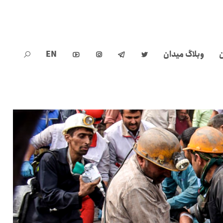
ن
وبلاگ میدان
EN




