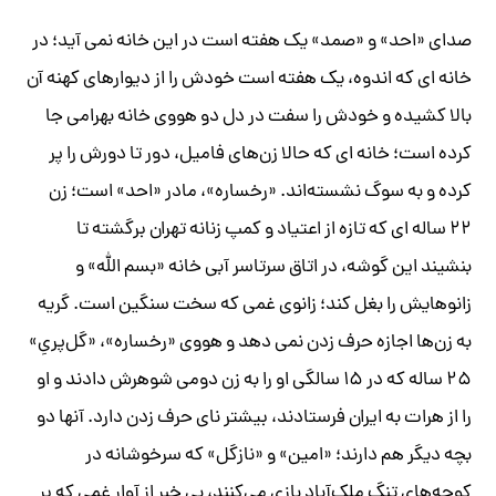
صدای «احد» و «صمد» یک هفته است در این خانه نمی آید؛ در
خانه ای که اندوه، یک هفته است خودش را از دیوارهای کهنه آن
بالا کشیده و خودش را سفت در دل دو هووی خانه بهرامی جا
کرده است؛ خانه ای که حالا زن‌های فامیل، دور تا دورش را پر
کرده و به سوگ نشسته‌اند. «رخساره»، مادر «احد» است؛ زن
۲۲ ساله ای که تازه از اعتیاد و کمپ زنانه تهران برگشته تا
بنشیند این گوشه، در اتاق سرتاسر آبی خانه «بسم الله» و
زانوهایش را بغل کند؛ زانوی غمی که سخت سنگین است. گریه
به زن‌ها اجازه حرف زدن نمی دهد و هووی «رخساره»، «گل‌پریِ»
۲۵ ساله که در ۱۵ سالگی او را به زن دومی شوهرش دادند و او
را از هرات به ایران فرستادند، بیشتر نای حرف زدن دارد. آنها دو
بچه دیگر هم دارند؛ «امین» و «نازگل» که سرخوشانه در
کوچه‌های تنگ ملک‌آباد بازی می‌کنند، بی خبر از آوار غمی که بر