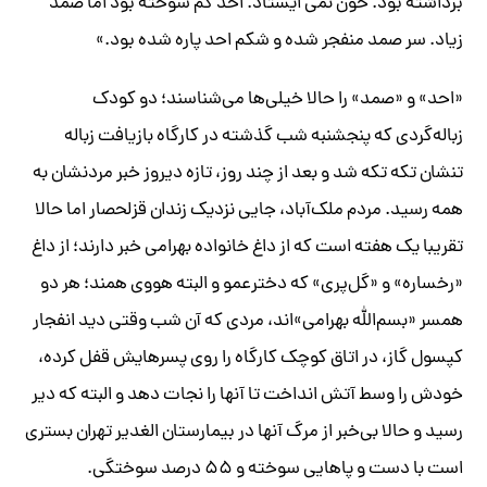
برداشته بود. خون نمی ایستاد. احد کم سوخته بود اما صمد
زیاد. سر صمد منفجر شده و شکم احد پاره شده بود.»
«احد» و «صمد» را حالا خیلی‌ها می‌شناسند؛ دو کودک
زباله‌گردی که پنجشنبه شب گذشته در کارگاه بازیافت زباله
تنشان تکه تکه شد و بعد از چند روز، تازه دیروز خبر مردنشان به
همه رسید. مردم ملک‌آباد، جایی نزدیک زندان قزلحصار اما حالا
تقریبا یک هفته است که از داغ خانواده بهرامی‌ خبر دارند؛ از داغ
«رخساره» و «گل‌پری» که دخترعمو و البته هووی همند؛ هر دو
همسر «بسم‌الله بهرامی»اند، مردی که آن شب وقتی دید انفجار
کپسول گاز، در اتاق کوچک کارگاه را روی پسرهایش قفل کرده،
خودش را وسط آتش انداخت تا آنها را نجات دهد و البته که دیر
رسید و حالا بی‌خبر از مرگ آنها در بیمارستان الغدیر تهران بستری
است با دست و پاهایی سوخته و ۵۵ درصد سوختگی.