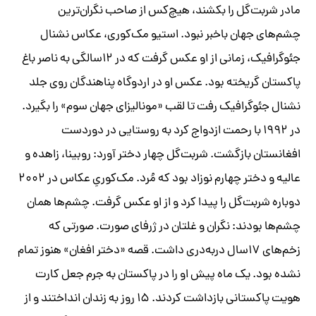
مادر شربت‌گل را بکشند، هیچ‌کس از صاحب نگران‌ترین
چشم‌های جهان باخبر نبود. استیو مک‌کوری، عکاس نشنال
جئوگرافیک، زمانی از او عکس گرفت که در ۱۲سالگی به ناصر باغ
پاکستان گریخته بود. عکس او در اردوگاه پناهندگان روی جلد
نشنال جئوگرافیک رفت تا لقب «مونالیزای جهان سوم» را بگیرد.
در ۱۹۹۲ با رحمت ازدواج کرد به روستایی در دوردست
افغانستان بازگشت. شربت‌گل چهار دختر آورد: روبینا، زاهده و
عالیه و دختر چهارم نوزاد بود که مُرد. مک‌کوریِ عکاس در ۲۰۰۲
دوباره شربت‌گل را پیدا کرد و از او عکس گرفت. چشم‌ها همان
چشم‌ها بودند: نگران و غلتان در ژرفای صورت. صورتی که
زخم‌های ۱۷‌سال دربه‌دری داشت. قصه «دختر افغان» هنوز تمام
نشده بود. یک ماه پیش او را در پاکستان به جرم جعل کارت
هویت پاکستانی بازداشت کردند. ۱۵ روز به زندان انداختند و از