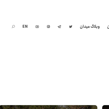
ن
وبلاگ میدان
EN




