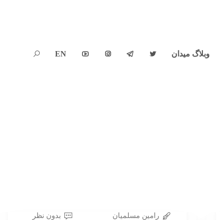
وبلاگ میدان
EN





رامین مسلمیان
بدون نظر