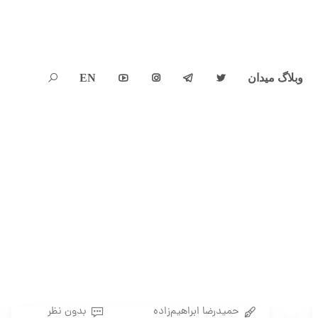
وبلاگ میدان
EN





حمیدرضا ابراهیم‌زاده
بدون نظر