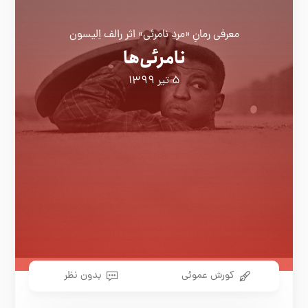
معرفی رمانِ «مردِ نامرئی» اثر رالف اِلیسون
نامرئی‌ها
۵ تیر ۱۳۹۹
کورش عموئی
بدون نظر