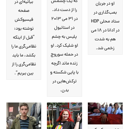
که یک چشمش
بیانیه‌ای در
او در جریان
را از دست داد.
صفحه
بمب‌گذاری در
در ۳۱ می ۲۰۱۳
فیسبوکش
ستاد محلی HDP
در استانبول
نوشته بود:
در آدانا در ۱۸ می
پلیس به چشم
“قبل از اینکه
هم به شدت
او شلیک کرد. او
نظامی‌گری ما را
زخمی شد.
در حمله سوروچ
بکشد، ما باید
زنده ماند اگرچه
نظامی‌گری را از
با پایی شکسته و
بین ببریم”.
ترکش‌هایی در
بدن.