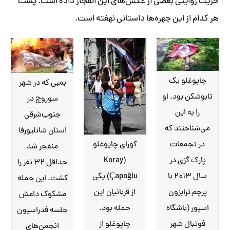
حریت روایتی بعضی از عکس‌های این انفجار داده است. پشت
هر کدام از این چهره‌ها داستانی نهفته است.
چاپوغلو یک
بمبی که در شهر
تابوشکن بود. او
سوروچ در
را به این
جنوب‌شرقی
می‌شناختند که
استان شانلیورفا
کورای چاپوغلو
در تجمعات
منفجر شد
(Koray
پارک گزی در
حداقل ۳۲ نفر را
Çapoğlu) یکی
سال ۲۰۱۳ با
کشت. این حمله
از قربانیان این
پرچم ترابزون‌
مشکوک داعش
حمله بود.
اسپور (باشگاه
جلسه‌ فدراسیون
چاپوغلو از
فوتبال شهر
انجمن‌های