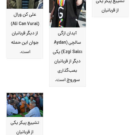
تشییع پیکر یکی
از قربانیان
علی کن ورال
(Ali Can Vural)
آیدان ازگی
از دیگر قربانیان
سالچی (Aydan
جوان این حمله
Ezgi Salcı) یکی
است.
دیگر از قربانیان
بمب‌گذاری
سوروچ است.
تشییع پیکر یکی
از قربانیان