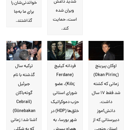
شدید داعش
خواندنی‌شان را
ویران شده
برای ما به‌جا
است، حمایت
گذاشتند.
کند.
اوکان پیرینچ
ترکیه سال
فردانه کیلیچ
(Okan Pirinç)
گذشته با نام
(Ferdane
زمانی که کشته
جبرئیل
Kılıç)، عضو
شد فقط ۱۷ سال
گونه‌باکان
شورای استانی
داشت.
(Cebrail
حزب دموکراتیک
دانش‌آموز
Günebakan)
خلق‌ها (HDP) در
دبیرستانی که از
آشنا شد؛ زمانی
شهر بورسا، به
استان جنوبی
که به شکلی
همراه پسرش