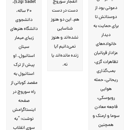
انفجار سوروچ
Ezgi Sadet)،
دعوتی بود از
دست در دست
۲۰ ساله،
دوستانش تا
هم. این دو هنوز
دانشجوی
برای حمایت به
شناسایی
دانشگاه هنرهای
دیدار
نشده‌اند و هنوز
زیبای میمار
خانواده‌های
نمی‌دانیم آیا
سینان
عزادار قربانیان
زنده مانده‌اند یا
استانبول. او
تظاهرات گزی،
نه.
پیش از ترک
بمب‌گذاری
استانبول به
ریحانی، حمله
مقصد کوبانی از
هوایی
راه سوروچ در
روبوسکی،
صفحه
فاجعه معادن
اینستاگرامش
سوما و ارمنک و
نوشت: “به
همچنین
سوی انقلاب