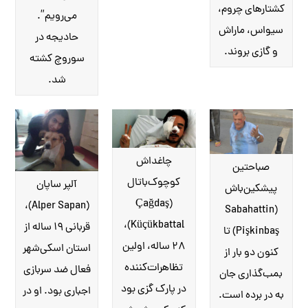
کشتارهای چروم،
می‌رویم”.
سیواس، ماراش
حادیجه در
و گازی بروند.
سوروچ کشته
شد.
چاغداش
صباحتین
کوچوک‌باتال
آلپر ساپان
پیشکین‌باش
(Çağdaş
(Alper Sapan)،
(Sabahattin
Küçükbattal)،
قربانی ۱۹ ساله از
Pişkinbaş) تا
۲۸ ساله، اولین
استان اسکی‌شهر
کنون دو بار از
تظاهرات‌کننده
فعال ضد سربازی
بمب‌گذاری جان
در پارک گزی بود
اجباری بود. او در
به در برده است.