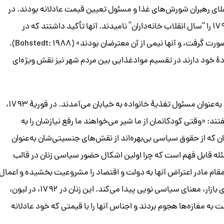
علای رهبران شورش‌های غذا و مسئول تعیین قیمت عادلانه بودند. در
اولین سری مطالعات شورش‌های غذایی، هاموندها سال ۱۷۹۵ را “سال انقلاب خانه‌داران” نامیدند. آنها تأکید داشتند که در
انقلاب‌های غذایی این سال یک بخش مشخص توسط زنان صورت گرفت، و آنها نیمی از آن معترضان بودند» (Bohstedt: ۱۹۸۸).
دۀ خود دارند در تقسیم موادغذایی بین مردم شهر نیز نقش ویژه‌ای
در بسیاری از شورش‌های نان، زنان با تأکید بر نقش مادرانه و به‌عنوان مسئول تغذیۀ خانواده به خیابان می‌آمدند. در فوریۀ ۱۷۹۳،
تند: «وقتی کودکانمان از ما شیر می‌خواهند ما رفع نیازشان را به
یم» (روباتام، ۱۳۹۰: ۴۲). بنابراین، زنان که از حقوق سیاسی بی‌بهره‌اند از نقش‌های جنسیتی‌شان به‌عنوان
ه قابل فهم است که چرا اولین اشکال حضور سیاسی زنان در قالب
قام مادر اعتراض آنها به دولت و اقتصاد را مشروعیت بخشیده و اعمال
قدرت مستقیم آنان، در حال‌و‌هوای انقلاب برای مهار نیروهای بازار، معنای سیاسی نویی پیدا می‌کند. این زنان در ۱۷۹۲، در لیون،
 به مغازه‌ها هجوم بردند و اجناس آنها را با قیمتی که خود عادلانه