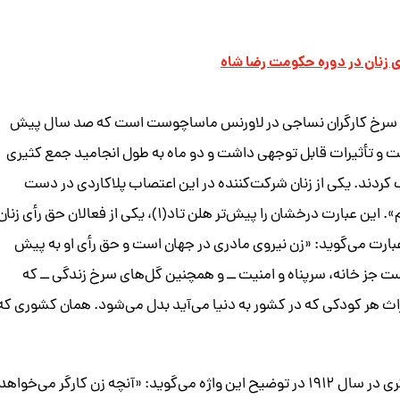
ای زنان در دوره حکومت رضا شاه
های سرخ کارگران نساجی در لاورنس ماساچوست است که صد سال پیش
سعت و تأثیرات قابل توجهی داشت و دو ماه به طول انجامید جمع کثیری
ب کردند. یکی از زنان شرکت‌کننده در این اعتصاب پلاکاردی در دست
داشت با این مضمون: «ما نان می‌خواهیم و گل‌های سرخ هم». این عبارت درخشان را پیش‌تر هلن تاد(۱)، یکی از فعالان حق رأی زنا
ن عبارت می‌گوید: «زن نیروی مادری در جهان است و حق رأی او به پیش
ست جز خانه، سرپناه و امنیت ــ و همچنین گل‌های سرخ زندگی ــ که
 هر کودکی که در کشور به‌ دنیا می‌آید بدل می‌شود. همان کشوری که
رز شیدرمن (۲)، کارگر هلندی‌الاصل در امریکا، در کمپین دیگری در سال ۱۹۱۲ در توضیح این واژه می‌گوید: «آنچه زن کارگر می‌خواهد