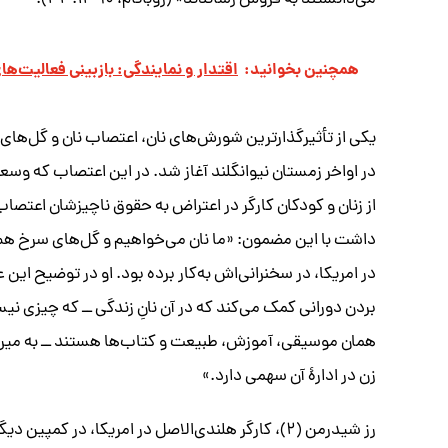
می‌دانستند به فروش رساندند» (روباتام، ۱۳۹۰: ۴۲).
همچنین بخوانید:
اقتدار و نمایندگی: بازبینی فعالیت‌ه
یکی از تأثیرگذارترین شورش‌های نان، اعتصاب نان و گل‌
در اواخر زمستان نیو‌انگلند آغاز شد. در این اعتصاب که و
از زنان و کودکان کارگر در اعتراض به حقوق ناچیزشان اعتصا
در امریکا، در سخنرانی‌اش به‌کار برده بود. او در توضیح ای
بردن دورانی کمک می‌کند که در آن نانِ زندگی ــ که چیزی نی
همان موسیقی، آموزش، طبیعت و کتاب‌ها هستند ــ به میراث
زن در ادارۀ آن سهمی دارد.»