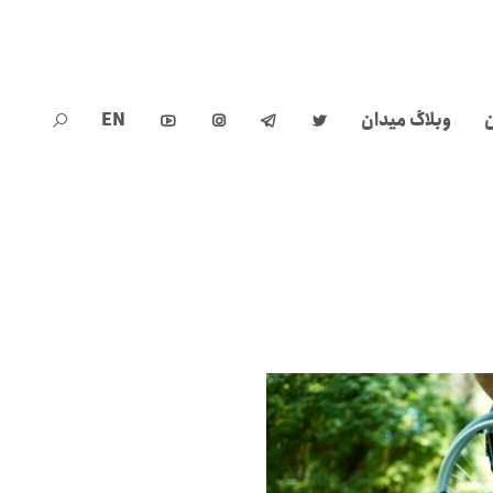
ن
وبلاگ میدان
EN




