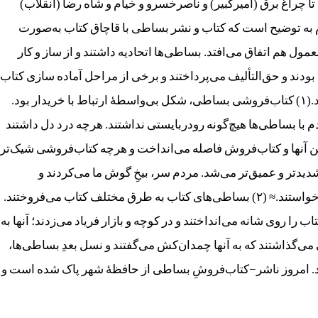
تا چراغ برق (امیرکبیر) و ناصرخسرو و خیام و شاه رضا (انقلاب)
زم به توضیح است که کتاب‌ و نشر بساطی با قاچاق کتاب به‌صورت
 هم اتفاق می‌افتد. بساطی‌ها اتحادیه داشتند و از ساز و کار
ودند و حق‌التألیف می‌پرداختند و برخی از مراحل آماده سازی کتاب
چون: ویرایش و نمونه‌خوانی را کنار خیابان انجام می‌دادند.(۱) کتاب‌فروشی بساطی، شکل بی‌واسطۀ ارتباط با خریدار بود.
ا بساطی‌ها هیچ‌گونه رودربایستی نداشتند. هرچه درد دل داشتند
ن آنها و کتاب‌فروش فاصله می‌انداخت و هرچه کتاب‌فروشی شیک‌تر
یدتر و عمیق‌تر می‌شد. مردم سر، بیخِ گوش ما می‌کردند و
خصوصی‌ترین و خطرناک‌ترین کتاب‌های زمان خود را می‌خواستند.≈ (۲) بساطی‌های کتاب به طرق مختلف کتاب‌ می‌فروختند.
را روی شانه می‌انداختند و در کوچه و بازار فریاد می‌زدند؛ آنها به
ی‌گذاشتند که به آنها چمدان‌کش می‌گفتند و نسل بعدِ بساطی‌ها،
دند. امروز ناشر−کتاب‌فروشِ بساطی‌ از حافظۀ شهر پاک شده است و