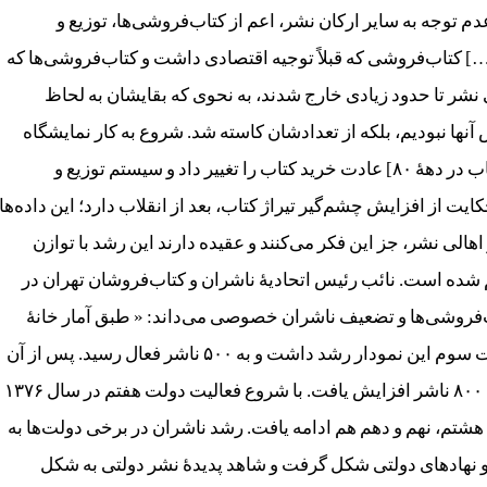
دم توجه به سایر ارکان نشر، اعم از کتاب‌فروشی‌ها، توزیع و
…] کتاب‌فروشی که قبلاً توجیه اقتصادی داشت و کتاب‌فروشی‌ها که
 نشر تا حدود زیادی خارج شدند، به نحوی که بقایشان به لحاظ
آنها نبودیم، بلکه از تعدادشان کاسته شد. شروع به کار نمایشگاه
بین‌المللی کتاب و [شکل‌گیری فروشگاه‌های زنجیره‌ای کتاب در دهۀ ۸۰] عادت خرید کتاب را تغییر داد و سیستم توزیع و
ررسی آمار و ارقام، حکایت از افزایش چشم‌گیر تیراژ کتاب، بعد از انقلاب دارد؛ این داده‌ها
ونق صنعت نشر است (۴) اما برخی از اهالی نشر، جز این فکر می‌کنند و عقیده دارند این رشد با توازن
شده است. نائب رئیس اتحادیۀ ناشران و کتاب‌فروشان تهران در
اب‌فروشی‌ها و تضعیف ناشران خصوصی می‌داند: « طبق آمار خانۀ
کتاب، در سال ۱۳۵۷ کمتر از ۵۰۰ ناشر فعال بودند. در دولت سوم این نمودار رشد داشت و به ۵۰۰ ناشر فعال رسید. پس از آن
در پایان سال‌های دولت پنجم این تعداد رشد کرد و تا حدود ۸۰۰ ناشر افزایش یافت. با شروع فعالیت دولت هفتم در سال ۱۳۷۶
شتم، نهم و دهم هم ادامه یافت. رشد ناشران در برخی دولت‌ها به
 و نهادهای دولتی شکل گرفت و شاهد پدیدۀ نشر دولتی به شکل