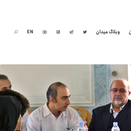
ن
وبلاگ میدان
EN




