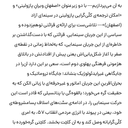
به آن می‌پردازیم— با دو زیرعنوان «اصفهانِ ویرانِ پازولینی» و
«امکان ترجمه‌ی کلّی‌گرایی پازولینی در سینمای آزاد
(اصفهان)»— تلاشی‌ست برای ارائه‌ی قرائتی توهم‌زدوده و
سیاسی از این جریان سینمایی. قرائتی که با دست‌گذاشتن بر
خاطره‌ای از این جریان سینمایی، که به‌لحاظ زمانی در نقطه‌ی
صفر یا آغاز شکل‌یابی‌اش یعنی پیش از افتادنش در باتلاق
هژمونی فرهنگی پهلوی دوم است، سعی بر این دارد آن‌را در
جایگاهی غیرایدئولوژیک بنشاند؛ جایگاه تروماتیک و
بحران‌آفرینِ این جریان آماتور و غیرحرفه‌ای با زبانی الکن که به
حقیقت گره می‌خورد؛ بالقوه‌گی یا پتانسیلی که قادر است این
حرکت سینمایی را، در ادامه‌ی سنّت‌های اسلاف پسامشروطه‌ی
خود، یعنی در پیوند با انرژی مردمی انقلاب ۵۷، به امری
کلّی‌گرایانه وصل کند و به آن کلیّت بخشد. کلیّتی گره‌خورده با