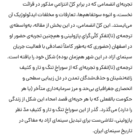
تجربه‌ای انضمامی که در برابرِ کلّ انتزاعیِ مذکور در قرائت
نخست، و انبوه سو‌تفاهم‌ها، تعارفات و مخلفات ایدئولوژیک آن
می‌ایستد. این کلّ انضمامی، در این بخش از مقاله، به‌واسطه‌ی
ترجمه‌ی (نا)تفکرِ کلّی‌گرایِ پازولینی و هم‌چنین تجربه‌ی حضور او
در اصفهان (حضوری که به‌طور کاملاً تصادفی با فعالیت جریان
سینمای آزاد در این شهر هم‌زمان بوده) شکل خود را یافته است.
ترجمه‌ی (نا)تفکر و تجربه‌ای که از سوراخِ تنگ و تار و کثیف
زاغه‌نشینان و حذف‌شدگان تمدن در دل زیبایی سطحی و
انحصاری جغرافیای بی‌حد و مرز سرمایه‌داری متأخر (یا هر
حکومت بالفعلی که با هر حربه‌ای قصد امحاء این شکل از زندگی
را دارد) می‌گذرد. گذر از این سوراخِ تنگ و تار و کثیفِ مدّ نظر
پازولینی، تلاشی‌ست برای تبدیل سینمای آزاد به مغاکی در
تاریخ سینمای ایران.