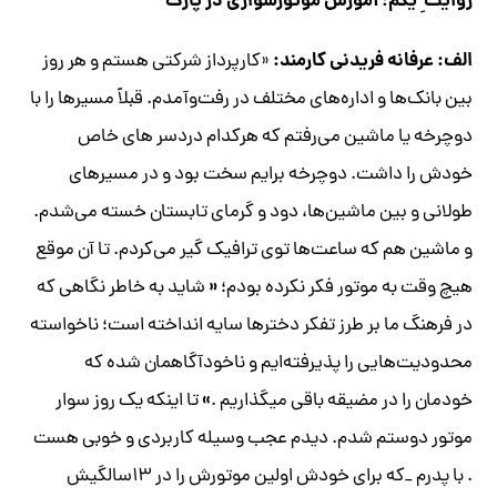
روایت ِ یکم؛ آموزش موتورسواری در پارک
الف: عرفانه فریدنی کارمند:
«کارپرداز شرکتی هستم و هر روز
بین بانک‌ها و اداره‌های مختلف در رفت‌وآمدم. قبلاً مسیر‌ها را با
دوچرخه یا ماشین می‌رفتم که هرکدام دردسر های خاص
خودش را داشت. دوچرخه برایم سخت بود و در مسیرهای
طولانی و بین ماشین‌ها، دود و گرمای تابستان خسته می‌شدم.
و ماشین هم که ساعت‌ها توی ترافیک گیر می‌کردم. تا آن موقع
«
هیچ وقت به موتور فکر نکرده بودم؛
شاید به خاطر نگاهی که
در فرهنگ ما بر طرز تفکر دخترها سایه انداخته است؛ ناخواسته
محدودیت‌هایی را پذیرفته‌ایم و ناخودآگاه­مان شده که
»
خودمان را در مضیقه باقی می­گذاریم .
تا اینکه یک روز سوار
موتور دوستم شدم. دیدم عجب وسیله کاربردی و خوبی هست
. با پدرم _که برای خودش اولین موتورش را در ۱۳سالگیش