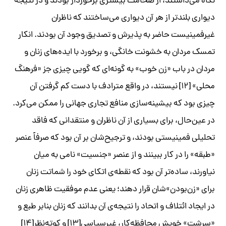
نگاه می‌داشتند، از ضخامت بیشتری برخوردار بودند و در نتیجه
دیواری بلندتر از هر آن دیواری می‌ساختند که ناظران
غیرفمینیست حاضر به پذیرش و تصدیق وجود آن بودند. انکار
تمسک مردان به خشونت خانگی، و برخورد با ایده‌های زنان و
مردان در باب «زن خوب» به گونه‌ای که گویی چیزی جز «فرهنگ
محلی» [۱۲] نیستند، در واقع مترادف با دست کم گرفتن آن
چیزی بود که بیشینه‌سازی منافع تجاری جهانی را ممکن می‌کرد.
در عین‌حال، برای بسیاری از آن ناظران و منتقدانی که فاقد
تحلیلی فمینیستی بودند، و ترجیح‌شان بر آن بود که صرفاً عنصر
«طبقه» را در کار ببینند و از عنصر «جنسیت» نامی به میان
نیاورند، ساده‌تر آن بود که نقطه‌ی اتکای خود را شماتت زنان
برای «زن‌بودن»شان قرار دهند؛ یعنی عدم موفقیت ظاهری زنان
در ایجاد ائتلاف و اتحاد را نتیجه‌ی آن بدانند که زنان بنابر طبع و
«سرشت» خویش محافظه‌کار، غیرسیاسی[۱۳] و کوته‌نظر[۱۴]