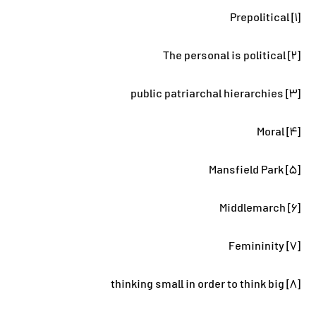
[۱] Prepolitical
[۲] The personal is political
[۳] public patriarchal hierarchies
[۴] Moral
[۵] Mansfield Park
[۶] Middlemarch
[۷] Femininity
[۸] thinking small in order to think big