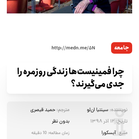
جامعه
چرا فمینیست‌ها زندگی روزمره را
جدی می‌گیرند؟
نویسنده:
سینتیا ان‌لو
مترجم:
حمید قیصری
تاریخ:
۱۲ آذر ۱۳۹۸
بدون نظر
منبع:
آبسکورا
زمان مطالعه:
10
دقیقه