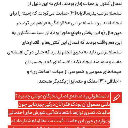
اعمال کنترل بر حیات زنان بودند. آنان به این دلیل از
سلسله‌مراتب پدرسالارانه[۳] حمایت می‌کردند که زمینه را برای
ایجاد اقتدار و سلسله‌مراتبی «خانوادگی» فراهم می‌کرد. در
عین‌حال (و این بخش بغرنج ماجرا بود)، آن سیاست‌گذاران به
این هم واقف بودند که اعمال این کنترل‌ها و اقتدارهای
سلسله‌مراتبی باید به نحوی انجام پذیرد که خللی در آن افسانه‌ی
مفید و سودمند ایجاد نکند؛ افسانه‌ای که بر حسب آن
حیطه‌های عمومی و خصوصی از جهات «ساختاری» و
«اخلاقی»[۴] منفک و متمایز از یکدیگر هستند.
دلمشغولی و دغدغه‌ی اصلی نخبگان دولتی چه بود؟
تلقی معمول آن بود که فکر آنان درگیر چیزهایی چون
مالیات، کسری ترازها، انتخابات آتی، شورش‌های احتمالی
و مواردی چون این‌هاست. فمینیست‌ها اما هشدار دادند