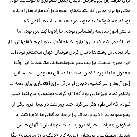
برای طرفداران پروپاقرص، دیدن چنین تصویری ناخوشایند بود.
حتی برای آن‌هایی که نشانه‌های سقوط بزرگ مارادونا را دیده
بودند هم شوکه‌کننده بود. در دهه هشتاد، هنگامی که
دانش‌آموز مدرسه راهنمایی بودم، مارادونا بُت من بود، اما
اعتراف می‌کنم که در روز بازی خداحافظی، دوران حرفه‌ای‌اش را از
یاد بردم. آن وقت‌ها دنبال کردن فوتبال جهان سخت‌تر بود، اما
این چیزی نیست جز یک عذر غیرمنصفانه. متاسفانه این رفتار
معمول ما با قهرمانانمان است: با عشقی به نوعی بده‌بستانی.
رُس آن‌ها را می‌کشیم. دیدن او در آن بازی افتخاری برای همه ما
یادآور تمام چیزهایی بود که از او گرفته بودیم، و من تنها کسی
نبودم که این‌طور فکر می‌کرد. چند روز بعد در لیما، پرو، یکی از
پسرعموهایم را دیدم. حرف بازی خداحافظی مارادونا شد، در
سکوتی همراه با احترام فرو رفت، چشم‌هایش ناگهان خیس
شدند. مضطرب و پریشان، زمزمه کرد «دیگو داره می‌میره» انگار