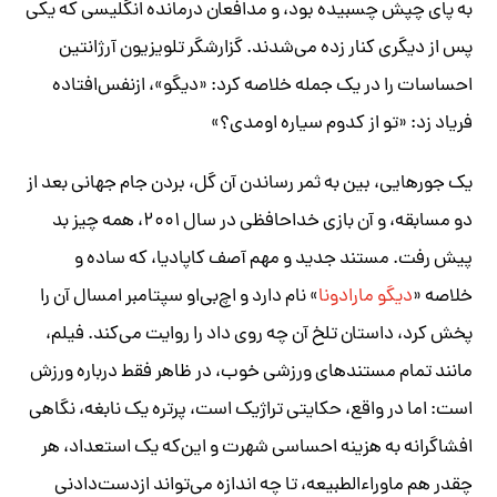
به پای چپش چسبیده بود، و مدافعان درمانده انگلیسی که یکی
پس از دیگری کنار زده می‌شدند. گزارشگر تلویزیون آرژانتین
احساسات را در یک جمله خلاصه کرد: «دیگو»، ازنفس‌افتاده
فریاد زد: «تو از کدوم سیاره اومدی؟»
یک جورهایی، بین به ثمر رساندن آن گل، بردن جام جهانی بعد از
دو مسابقه، و آن بازی خداحافظی در سال ۲۰۰۱، همه چیز بد
پیش رفت. مستند جدید و مهم آصف کاپادیا، که ساده و
خلاصه «
دیگو مارادونا
» نام دارد و اچ‌بی‌او سپتامبر امسال آن را
پخش کرد، داستان تلخ آن چه روی داد را روایت می‌کند. فیلم،
مانند تمام مستندهای ورزشی خوب، در ظاهر فقط درباره ورزش
است: اما در واقع، حکایتی تراژیک است، پرتره یک نابغه، نگاهی
افشاگرانه به هزینه احساسی شهرت و این‌که یک استعداد، هر
چقدر هم ماوراءالطبیعه، تا چه اندازه می‌تواند ازدست‌دادنی