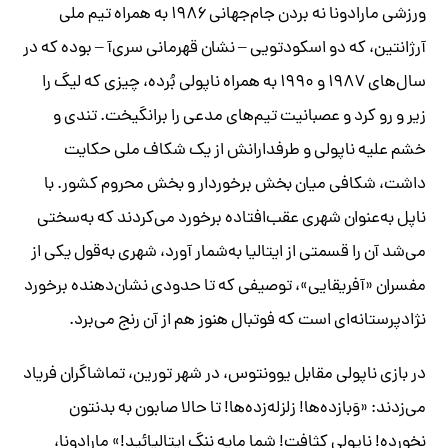
ورزشی مارادونا نه بردن جام‌جهانی ۱۹۸۶ به همراه تیم ملی
آرژانتین، که دو اسکودتویی – نشان قهرمانی سری‌آ – بوده که در
سال‌های ۱۹۸۷ و ۱۹۹۰ به همراه ناپولی بُرده، چیزی که لیگ را
زیر و رو کرد و عصبانیت تیم‌های مدعی را برانگیخت. تندی و
خشم علیه ناپولی و طرفدارانش از یک شکاف ملی حکایت
داشت، شکافی میان بخش برخوردار و بخش محروم کشور. با
ناپل به‌عنوان شهری عقب‌افتاده برخورد می‌کردند که به‌سختی
می‌شد آن را قسمتی از ایتالیا به‌شمار آورد، شهری به‌قول یکی از
مفسران «آفریقایی»، توصیفی که تا حدودی نشان‌دهنده برخورد
نژادپرستانه‌ای است که فوتبال هنوز هم از آن رنج می‌برد.
در بازی ناپولی مقابل یوونتوس، در شهر تورین، تماشاگران فریاد
می‌زدند: «وَبازده‌ها! زلزله‌زده‌ها! تا حالا صابون به بدنتون
نخورده! ناپولی کثافت! شما مایه ننگ ایتالیائید!» مارادونا،