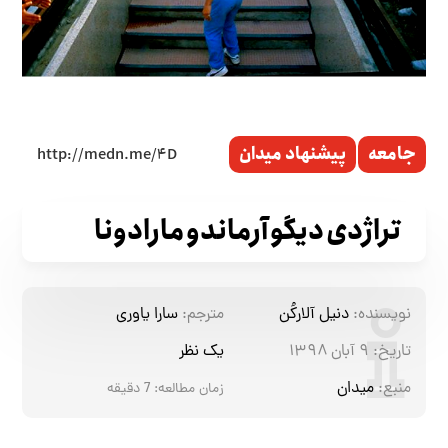
جامعه
پیشنهاد میدان
تراژدی دیگو آرماندو مارادونا
نویسنده:
دنیل آلارکُن
مترجم:
سارا یاوری
تاریخ:
۹ آبان ۱۳۹۸
یک نظر
منبع:
میدان
زمان مطالعه:
7
دقیقه