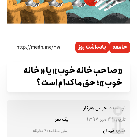
جامعه
یادداشت روز
«صاحب‌خانه خوب» یا «خانه
خوب»؛ حق ما کدام است؟
نویسنده:
هومن هنرکار
تاریخ:
۲۲ مهر ۱۳۹۸
یک نظر
منبع:
میدان
زمان مطالعه:
7
دقیقه