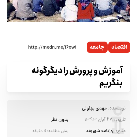
اقتصاد
جامعه
آموزش و پرورش را دیگرگونه
بنگریم
نویسنده:
مهدی بهلولی
تاریخ:
۲۸ آبان ۱۳۹۳
بدون نظر
منبع:
روزنامه شهروند
زمان مطالعه:
3
دقیقه