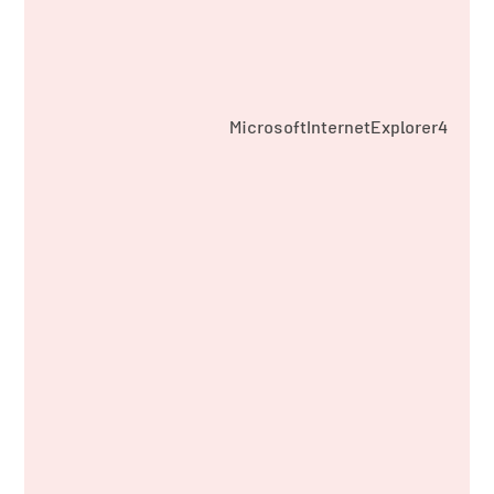
MicrosoftInternetExplorer4