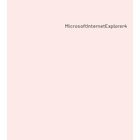
MicrosoftInternetExplorer4