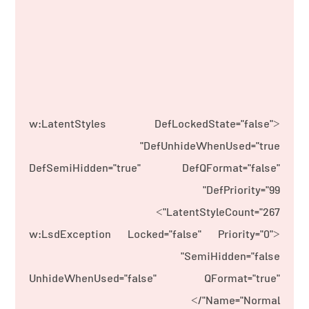
<w:LatentStyles DefLockedState="false"
DefUnhideWhenUsed="true"
DefSemiHidden="true" DefQFormat="false"
DefPriority="99"
LatentStyleCount="267">
<w:LsdException Locked="false" Priority="0"
SemiHidden="false"
UnhideWhenUsed="false" QFormat="true"
Name="Normal"/>