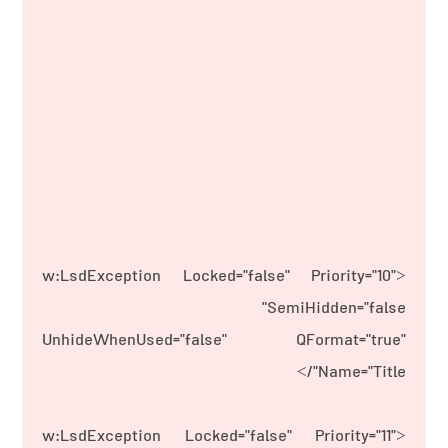
<w:LsdException Locked="false" Priority="10"
SemiHidden="false"
UnhideWhenUsed="false" QFormat="true"
Name="Title"/>
<w:LsdException Locked="false" Priority="11"