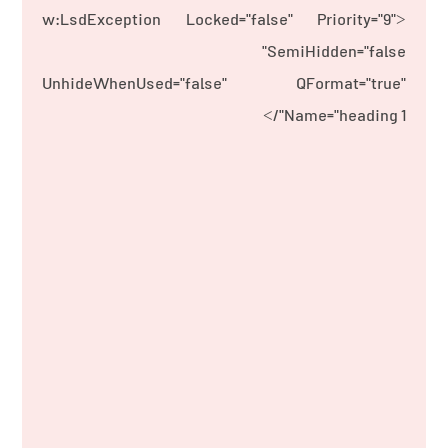
<w:LsdException Locked="false" Priority="9"
SemiHidden="false"
UnhideWhenUsed="false" QFormat="true"
Name="heading 1"/>